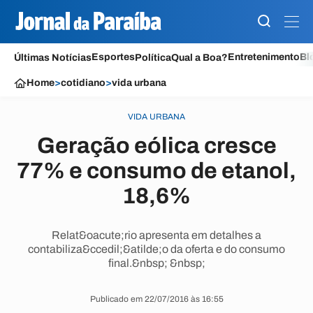
Esportes
Entretenimento
Bl
Últimas Notícias
Política
Qual a Boa?
Home
>
cotidiano
>
vida urbana
VIDA URBANA
Geração eólica cresce
77% e consumo de etanol,
18,6%
Relat&oacute;rio apresenta em detalhes a
contabiliza&ccedil;&atilde;o da oferta e do consumo
final.&nbsp; &nbsp;
Publicado em 22/07/2016 às 16:55