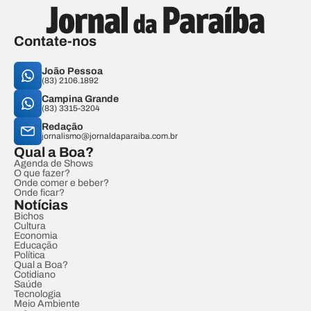
Contate-nos
João Pessoa
(83) 2106.1892
Campina Grande
(83) 3315-3204
Redação
jornalismo@jornaldaparaiba.com.br
Qual a Boa?
Agenda de Shows
O que fazer?
Onde comer e beber?
Onde ficar?
Notícias
Bichos
Cultura
Economia
Educação
Política
Qual a Boa?
Cotidiano
Saúde
Tecnologia
Meio Ambiente