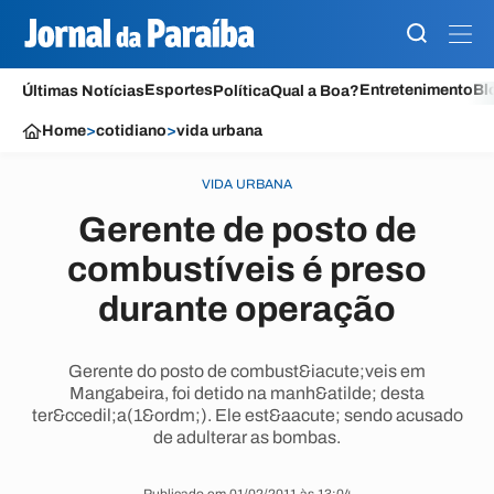
Esportes
Entretenimento
Bl
Últimas Notícias
Política
Qual a Boa?
Home
>
cotidiano
>
vida urbana
VIDA URBANA
Gerente de posto de
combustíveis é preso
durante operação
Gerente do posto de combust&iacute;veis em
Mangabeira, foi detido na manh&atilde; desta
ter&ccedil;a(1&ordm;). Ele est&aacute; sendo acusado
de adulterar as bombas.