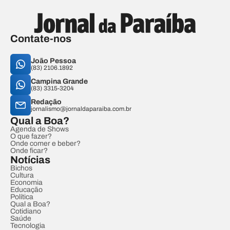
Contate-nos
João Pessoa
(83) 2106.1892
Campina Grande
(83) 3315-3204
Redação
jornalismo@jornaldaparaiba.com.br
Qual a Boa?
Agenda de Shows
O que fazer?
Onde comer e beber?
Onde ficar?
Notícias
Bichos
Cultura
Economia
Educação
Política
Qual a Boa?
Cotidiano
Saúde
Tecnologia