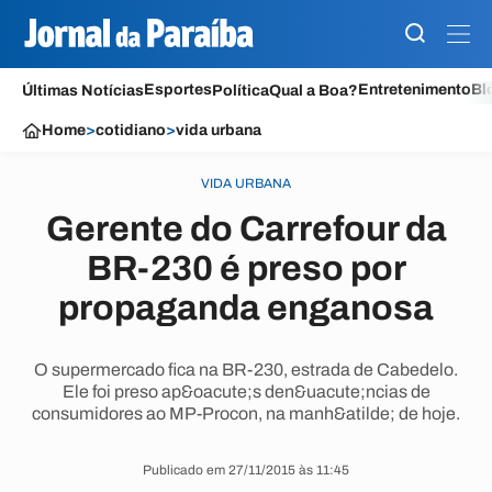
Esportes
Entretenimento
Bl
Últimas Notícias
Política
Qual a Boa?
Home
>
cotidiano
>
vida urbana
VIDA URBANA
Gerente do Carrefour da
BR-230 é preso por
propaganda enganosa
O supermercado fica na BR-230, estrada de Cabedelo.
Ele foi preso ap&oacute;s den&uacute;ncias de
consumidores ao MP-Procon, na manh&atilde; de hoje.
Publicado em 27/11/2015 às 11:45