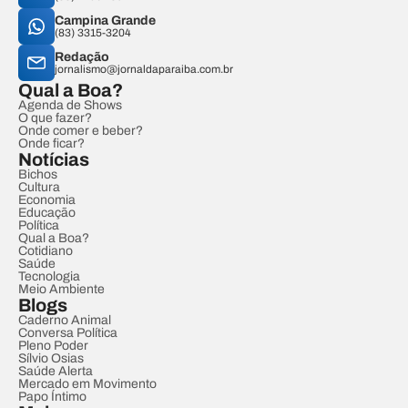
Campina Grande
(83) 3315-3204
Redação
jornalismo@jornaldaparaiba.com.br
Qual a Boa?
Agenda de Shows
O que fazer?
Onde comer e beber?
Onde ficar?
Notícias
Bichos
Cultura
Economia
Educação
Política
Qual a Boa?
Cotidiano
Saúde
Tecnologia
Meio Ambiente
Blogs
Caderno Animal
Conversa Política
Pleno Poder
Sílvio Osias
Saúde Alerta
Mercado em Movimento
Papo Íntimo