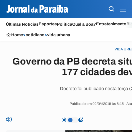
Esportes
Entretenimento
Bl
Últimas Notícias
Política
Qual a Boa?
Home
>
cotidiano
>
vida urbana
VIDA UR
Governo da PB decreta si
177 cidades de
Decreto foi publicado nesta terça (
Publicado em 02/04/2019 às 8:15 | At