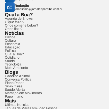
Redação
jornalismo@jornaldaparaiba.com.br
Qual a Boa?
Agenda de Shows
O que fazer?
Onde comer e beber?
Onde ficar?
Notícias
Bichos
Cultura
Economia
Educação
Política
Qual a Boa?
Cotidiano
Saúde
Tecnologia
Meio Ambiente
Blogs
Caderno Animal
Conversa Política
Pleno Poder
Sílvio Osias
Saúde Alerta
Mercado em Movimento
Papo Íntimo
Mais
Últimas Notícias
Tábuas de Marés em João Pessoa