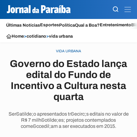
Esportes
Entretenimento
Bl
Últimas Notícias
Política
Qual a Boa?
Home
>
cotidiano
>
vida urbana
VIDA URBANA
Governo do Estado lança
edital do Fundo de
Incentivo a Cultura nesta
quarta
Ser&atilde;o apresentados tr&ecirc;s editais no valor de
R$ 7 milh&otilde;es; projetos contemplados
come&ccedil;am a ser executados em 2015.