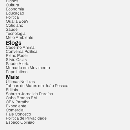
Bichos
Cultura
Economia
Educação
Política
Qual a Boa?
Cotidiano
Saúde
Tecnologia
Meio Ambiente
Blogs
Caderno Animal
Conversa Política
Pleno Poder
Sílvio Osias
Saúde Alerta
Mercado em Movimento
Papo Íntimo
Mais
Últimas Notícias
Tábuas de Marés em João Pessoa
Editais
Sobre o Jornal da Paraíba
Cabo Branco FM
CBN Paraíba
Expediente
Comercial
Fale Conosco
Política de Privacidade
Espaço Opinião