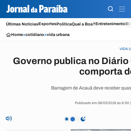
Esportes
Entretenimento
Bl
Últimas Notícias
Política
Qual a Boa?
Home
>
cotidiano
>
vida urbana
VIDA 
Governo publica no Diário 
comporta d
Barragem de Acauã deve receber quase
Publicado em 08/03/2018 às 9:50 |