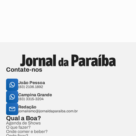
Contate-nos
João Pessoa
(83) 2106.1892
Campina Grande
(83) 3315-3204
Redação
jornalismo@jornaldaparaiba.com.br
Qual a Boa?
Agenda de Shows
O que fazer?
Onde comer e beber?
Onde ficar?