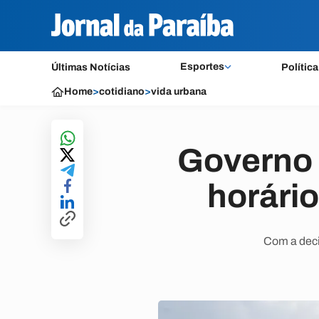
Esportes
Últimas Notícias
Política
Home
>
cotidiano
>
vida urbana
Governo 
horári
Com a deci