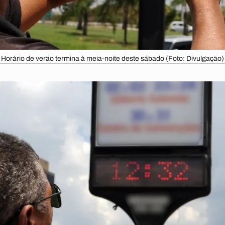
Horário de verão termina à meia-noite deste sábado (Foto: Divulgação)