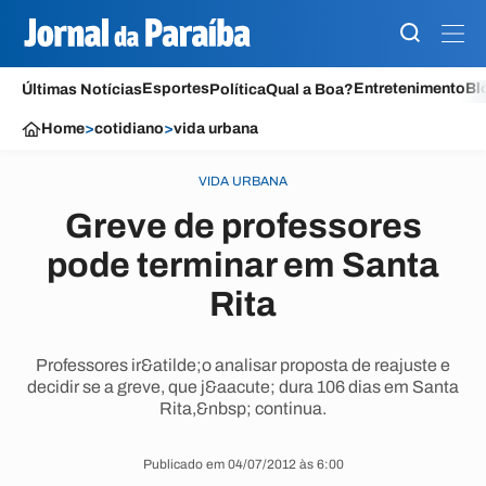
Esportes
Entretenimento
Bl
Últimas Notícias
Política
Qual a Boa?
Home
>
cotidiano
>
vida urbana
VIDA URBANA
Greve de professores
pode terminar em Santa
Rita
Professores ir&atilde;o analisar proposta de reajuste e
decidir se a greve, que j&aacute; dura 106 dias em Santa
Rita,&nbsp; continua.
Publicado em 04/07/2012 às 6:00