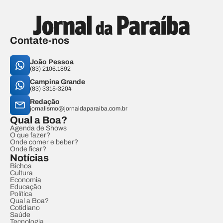
Contate-nos
João Pessoa
(83) 2106.1892
Campina Grande
(83) 3315-3204
Redação
jornalismo@jornaldaparaiba.com.br
Qual a Boa?
Agenda de Shows
O que fazer?
Onde comer e beber?
Onde ficar?
Notícias
Bichos
Cultura
Economia
Educação
Política
Qual a Boa?
Cotidiano
Saúde
Tecnologia