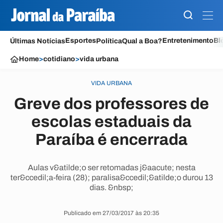
Esportes
Entretenimento
Bl
Últimas Notícias
Política
Qual a Boa?
Home
>
cotidiano
>
vida urbana
VIDA URBANA
Greve dos professores de
escolas estaduais da
Paraíba é encerrada
Aulas v&atilde;o ser retomadas j&aacute; nesta
ter&ccedil;a-feira (28); paralisa&ccedil;&atilde;o durou 13
dias. &nbsp;
Publicado em 27/03/2017 às 20:35