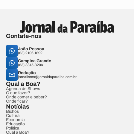
Contate-nos
João Pessoa
(83) 2106.1892
Campina Grande
(83) 3315-3204
Redação
jornalismo@jornaldaparaiba.com.br
Qual a Boa?
Agenda de Shows
O que fazer?
Onde comer e beber?
Onde ficar?
Notícias
Bichos
Cultura
Economia
Educação
Política
Qual a Boa?