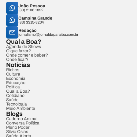
João Pessoa
(83) 2106.1892
Campina Grande
(83) 3315-3204
Redação
jornalismo@jornaldaparaiba.com.br
Qual a Boa?
Agenda de Shows
O que fazer?
Onde comer e beber?
Onde ficar?
Notícias
Bichos
Cultura
Economia
Educação
Política
Qual a Boa?
Cotidiano
Saúde
Tecnologia
Meio Ambiente
Blogs
Caderno Animal
Conversa Política
Pleno Poder
Sílvio Osias
Saúde Alerta