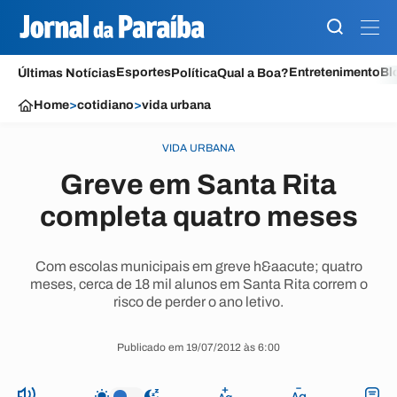
Esportes
Entretenimento
Bl
Últimas Notícias
Política
Qual a Boa?
Home
>
cotidiano
>
vida urbana
VIDA URBANA
Greve em Santa Rita
completa quatro meses
Com escolas municipais em greve h&aacute; quatro
meses, cerca de 18 mil alunos em Santa Rita correm o
risco de perder o ano letivo.
Publicado em 19/07/2012 às 6:00