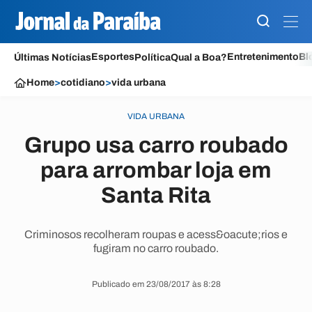
Esportes
Entretenimento
Bl
Últimas Notícias
Política
Qual a Boa?
Home
>
cotidiano
>
vida urbana
VIDA URBANA
Grupo usa carro roubado
para arrombar loja em
Santa Rita
Criminosos recolheram roupas e acess&oacute;rios e
fugiram no carro roubado.
Publicado em 23/08/2017 às 8:28