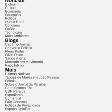
Notícias
Bichos
Cultura
Economia
Educação
Política
Qual a Boa?
Cotidiano
Saúde
Tecnologia
Meio Ambiente
Blogs
Caderno Animal
Conversa Política
Pleno Poder
Sílvio Osias
Saúde Alerta
Mercado em Movimento
Papo Íntimo
Mais
Últimas Notícias
Tábuas de Marés em João Pessoa
Editais
Sobre o Jornal da Paraíba
Cabo Branco FM
CBN Paraíba
Expediente
Comercial
Fale Conosco
Política de Privacidade
Espaço Opinião