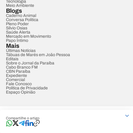
Tecnologia
Meio Ambiente
Blogs
Caderno Animal
Conversa Política
Pleno Poder
Sílvio Osias
Saúde Alerta
Mercado em Movimento
Papo Íntimo
Mais
Últimas Notícias
Tábuas de Marés em João Pessoa
Editais
Sobre o Jornal da Paraíba
Cabo Branco FM
CBN Paraíba
Expediente
Comercial
Fale Conosco
Política de Privacidade
Espaço Opinião
© REDE PARAÍBA DE COMUNICAÇÃO
Compartilhe o artigo
Developed by
Designed by