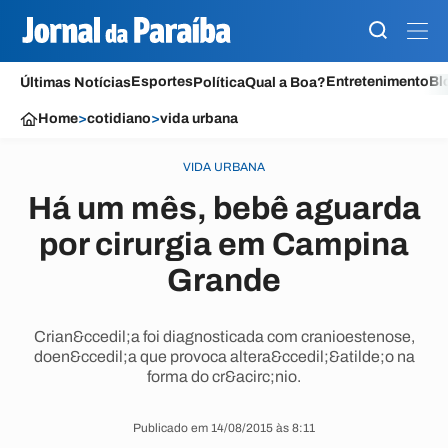
Esportes
Entretenimento
Bl
Últimas Notícias
Política
Qual a Boa?
Home
>
cotidiano
>
vida urbana
VIDA URBANA
Há um mês, bebê aguarda
por cirurgia em Campina
Grande
Crian&ccedil;a foi diagnosticada com cranioestenose,
doen&ccedil;a que provoca altera&ccedil;&atilde;o na
forma do cr&acirc;nio.
Publicado em 14/08/2015 às 8:11