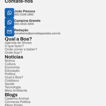
Contate-nos
João Pessoa
(83) 2106.1892
Campina Grande
(83) 3315-3204
Redação
jornalismo@jornaldaparaiba.com.br
Qual a Boa?
Agenda de Shows
O que fazer?
Onde comer e beber?
Onde ficar?
Notícias
Bichos
Cultura
Economia
Educação
Política
Qual a Boa?
Cotidiano
Saúde
Tecnologia
Meio Ambiente
Blogs
Caderno Animal
Conversa Política
Pleno Poder