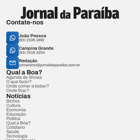
Contate-nos
João Pessoa
(83) 2106.1892
Campina Grande
(83) 3315-3204
Redação
jornalismo@jornaldaparaiba.com.br
Qual a Boa?
Agenda de Shows
O que fazer?
Onde comer e beber?
Onde ficar?
Notícias
Bichos
Cultura
Economia
Educação
Política
Qual a Boa?
Cotidiano
Saúde
Tecnologia