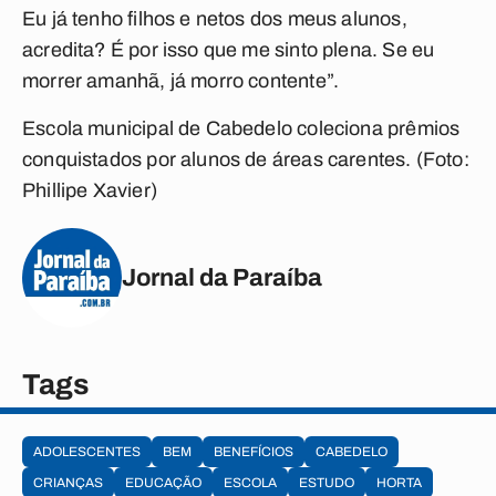
Eu já tenho filhos e netos dos meus alunos,
acredita? É por isso que me sinto plena. Se eu
morrer amanhã, já morro contente”.
Escola municipal de Cabedelo coleciona prêmios
conquistados por alunos de áreas carentes. (Foto:
Phillipe Xavier)
Jornal da Paraíba
Tags
ADOLESCENTES
BEM
BENEFÍCIOS
CABEDELO
CRIANÇAS
EDUCAÇÃO
ESCOLA
ESTUDO
HORTA