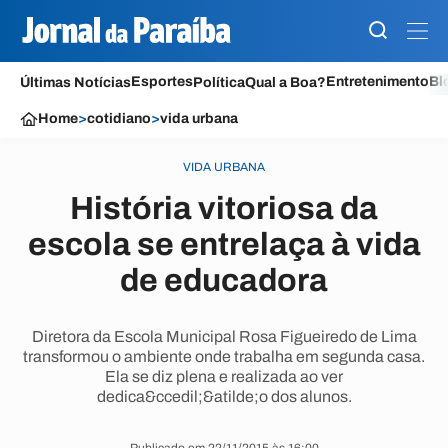
Esportes
Entretenimento
Bl
Últimas Notícias
Política
Qual a Boa?
Home
>
cotidiano
>
vida urbana
VIDA URBANA
História vitoriosa da
escola se entrelaça à vida
de educadora
Diretora da Escola Municipal Rosa Figueiredo de Lima
transformou o ambiente onde trabalha em segunda casa.
Ela se diz plena e realizada ao ver
dedica&ccedil;&atilde;o dos alunos.