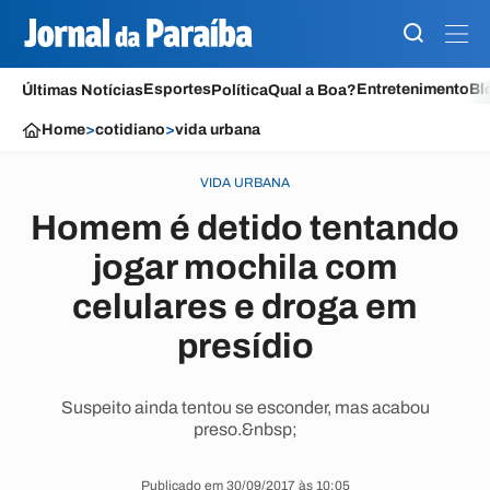
Esportes
Entretenimento
Bl
Últimas Notícias
Política
Qual a Boa?
Home
>
cotidiano
>
vida urbana
VIDA URBANA
Homem é detido tentando
jogar mochila com
celulares e droga em
presídio
Suspeito ainda tentou se esconder, mas acabou
preso.&nbsp;
Publicado em 30/09/2017 às 10:05