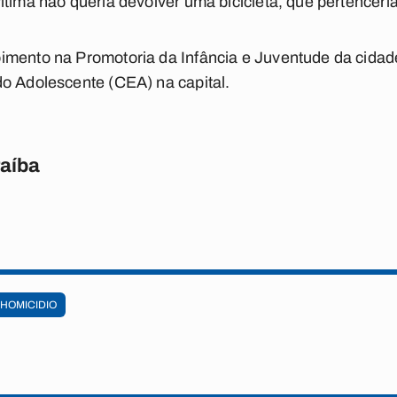
ítima não queria devolver uma bicicleta, que pertenceria
mento na Promotoria da Infância e Juventude da cidade
o Adolescente (CEA) na capital.
raíba
HOMICIDIO