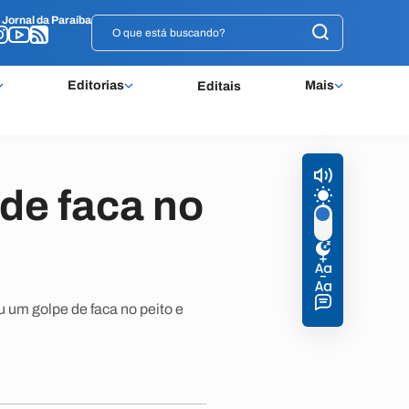
o
o
Jornal da Paraíba
Jornal da Paraíba
Editorias
Mais
Editais
de faca no
 um golpe de faca no peito e