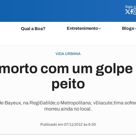
Siga 
Siga 
Entretenimento
Blogs
Qual a Boa?
VIDA URBANA
orto com um golpe 
peito
e Bayeux, na Regi&atilde;o Metropolitana; v&iacute;tima sofreu
morreu ainda no local.
Publicado em 07/11/2012 às 6:00