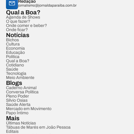
Redação
jornalismo@jornaldaparaiba.com.br
Qual a Boa?
Agenda de Shows
O que fazer?
Onde comer e beber?
Onde ficar?
Notícias
Bichos
Cultura
Economia
Educação
Política
Qual a Boa?
Cotidiano
Saúde
Tecnologia
Meio Ambiente
Blogs
Caderno Animal
Conversa Política
Pleno Poder
Sílvio Osias
Saúde Alerta
Mercado em Movimento
Papo Íntimo
Mais
Últimas Notícias
Tábuas de Marés em João Pessoa
Editais