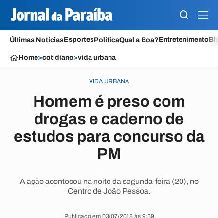
Esportes
Entretenimento
Bl
Últimas Notícias
Política
Qual a Boa?
Home
>
cotidiano
>
vida urbana
VIDA URBANA
Homem é preso com
drogas e caderno de
estudos para concurso da
PM
A ação aconteceu na noite da segunda-feira (20), no
Centro de João Pessoa.
Publicado em 03/07/2018 às 9:59