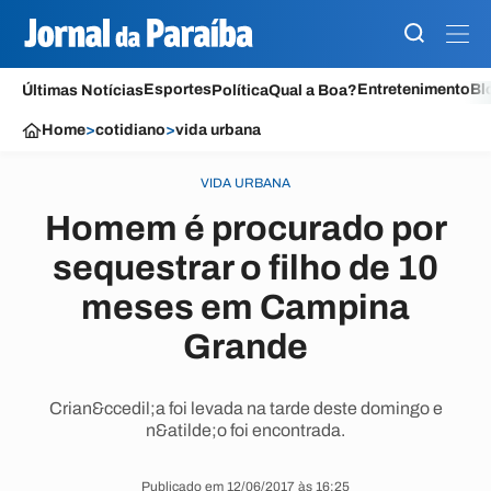
Esportes
Entretenimento
Bl
Últimas Notícias
Política
Qual a Boa?
Home
>
cotidiano
>
vida urbana
VIDA URBANA
Homem é procurado por
sequestrar o filho de 10
meses em Campina
Grande
Crian&ccedil;a foi levada na tarde deste domingo e
n&atilde;o foi encontrada.
Publicado em 12/06/2017 às 16:25