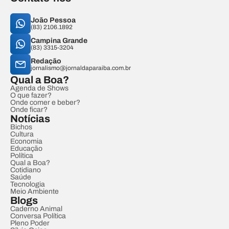
João Pessoa
(83) 2106.1892
Campina Grande
(83) 3315-3204
Redação
jornalismo@jornaldaparaiba.com.br
Qual a Boa?
Agenda de Shows
O que fazer?
Onde comer e beber?
Onde ficar?
Notícias
Bichos
Cultura
Economia
Educação
Política
Qual a Boa?
Cotidiano
Saúde
Tecnologia
Meio Ambiente
Blogs
Caderno Animal
Conversa Política
Pleno Poder