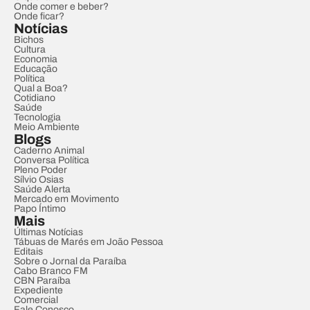
Onde comer e beber?
Onde ficar?
Notícias
Bichos
Cultura
Economia
Educação
Política
Qual a Boa?
Cotidiano
Saúde
Tecnologia
Meio Ambiente
Blogs
Caderno Animal
Conversa Política
Pleno Poder
Sílvio Osias
Saúde Alerta
Mercado em Movimento
Papo Íntimo
Mais
Últimas Notícias
Tábuas de Marés em João Pessoa
Editais
Sobre o Jornal da Paraíba
Cabo Branco FM
CBN Paraíba
Expediente
Comercial
Fale Conosco