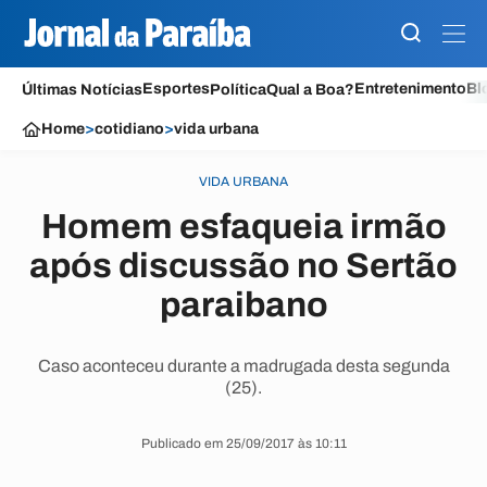
Esportes
Entretenimento
Bl
Últimas Notícias
Política
Qual a Boa?
Home
>
cotidiano
>
vida urbana
VIDA URBANA
Homem esfaqueia irmão
após discussão no Sertão
paraibano
Caso aconteceu durante a madrugada desta segunda
(25).
Publicado em 25/09/2017 às 10:11