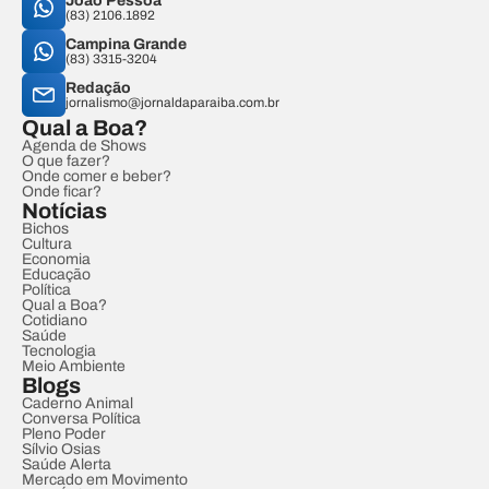
João Pessoa
(83) 2106.1892
Campina Grande
(83) 3315-3204
Redação
jornalismo@jornaldaparaiba.com.br
Qual a Boa?
Agenda de Shows
O que fazer?
Onde comer e beber?
Onde ficar?
Notícias
Bichos
Cultura
Economia
Educação
Política
Qual a Boa?
Cotidiano
Saúde
Tecnologia
Meio Ambiente
Blogs
Caderno Animal
Conversa Política
Pleno Poder
Sílvio Osias
Saúde Alerta
Mercado em Movimento