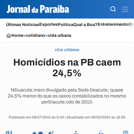
Esportes
Entretenimento
Bl
Últimas Notícias
Política
Qual a Boa?
Home
>
cotidiano
>
vida urbana
VIDA URBANA
Homicídios na PB caem
24,5%
N&uacute;mero divulgado pela Seds &eacute; quase
24,5% menor do que os casos contabilizados no mesmo
per&iacute;odo de 2013.
Publicado em 08/07/2014 às 6:00 | Atualizado em 05/02/2024 às 16:26