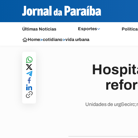
Esportes
Últimas Notícias
Política
Home
>
cotidiano
>
vida urbana
Hospit
refo
Unidades de urg&ecirc;n