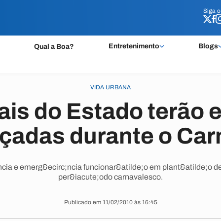
Siga 
Siga 
Entretenimento
Blogs
Qual a Boa?
VIDA URBANA
ais do Estado terão 
rçadas durante o Car
cia e emerg&ecirc;ncia funcionar&atilde;o em plant&atilde;o de
per&iacute;odo carnavalesco.
Publicado em 11/02/2010 às 16:45