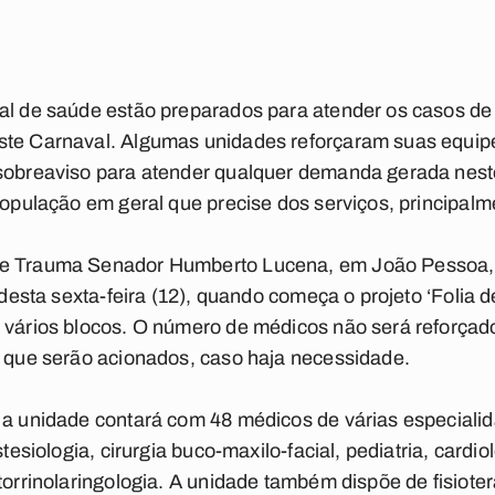
ual de saúde estão preparados para atender os casos de
ste Carnaval. Algumas unidades reforçaram suas equip
sobreaviso para atender qualquer demanda gerada neste
 população em geral que precise dos serviços, principalm
 e Trauma Senador Humberto Lucena, em João Pessoa, 
r desta sexta-feira (12), quando começa o projeto ‘Folia d
 vários blocos. O número de médicos não será reforçad
, que serão acionados, caso haja necessidade.
 a unidade contará com 48 médicos de várias especiali
tesiologia, cirurgia buco-maxilo-facial, pediatria, cardiol
torrinolaringologia. A unidade também dispõe de fisiote