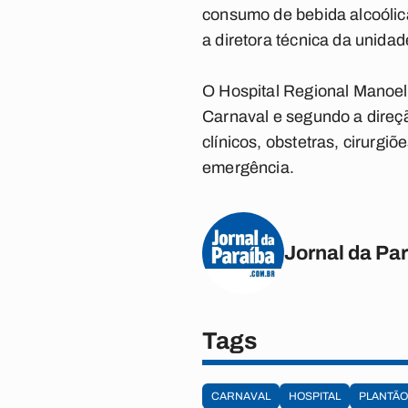
consumo de bebida alcoólica
a diretora técnica da unidad
O Hospital Regional Manoe
Carnaval e segundo a direçã
clínicos, obstetras, cirurgi
emergência.
Jornal da Pa
Tags
CARNAVAL
HOSPITAL
PLANTÃO