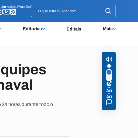
o
o
Jornal da Paraíba
Jornal da Paraíba
Editorias
Mais
Editais
equipes
naval
 24 horas durante todo o