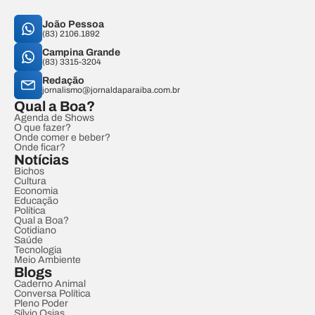
João Pessoa
(83) 2106.1892
Campina Grande
(83) 3315-3204
Redação
jornalismo@jornaldaparaiba.com.br
Qual a Boa?
Agenda de Shows
O que fazer?
Onde comer e beber?
Onde ficar?
Notícias
Bichos
Cultura
Economia
Educação
Política
Qual a Boa?
Cotidiano
Saúde
Tecnologia
Meio Ambiente
Blogs
Caderno Animal
Conversa Política
Pleno Poder
Sílvio Osias