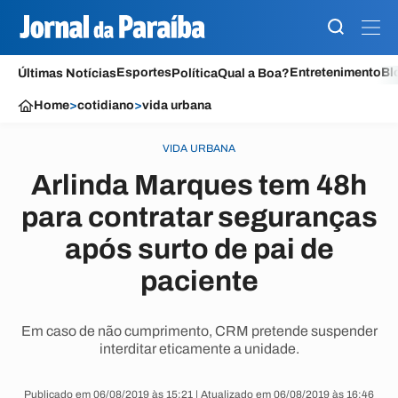
Esportes
Entretenimento
Bl
Últimas Notícias
Política
Qual a Boa?
Home
>
cotidiano
>
vida urbana
VIDA URBANA
Arlinda Marques tem 48h
para contratar seguranças
após surto de pai de
paciente
Em caso de não cumprimento, CRM pretende suspender
interditar eticamente a unidade.
Publicado em 06/08/2019 às 15:21 | Atualizado em 06/08/2019 às 16:46