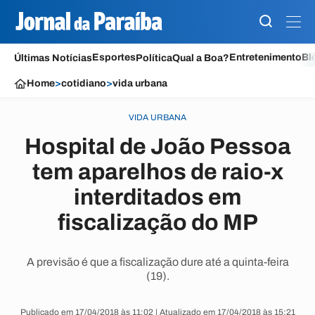
Esportes
Entretenimento
Bl
Últimas Notícias
Política
Qual a Boa?
Home
>
cotidiano
>
vida urbana
VIDA URBANA
Hospital de João Pessoa
tem aparelhos de raio-x
interditados em
fiscalização do MP
A previsão é que a fiscalização dure até a quinta-feira
(19).
Publicado em 17/04/2018 às 11:02 | Atualizado em 17/04/2018 às 15:21