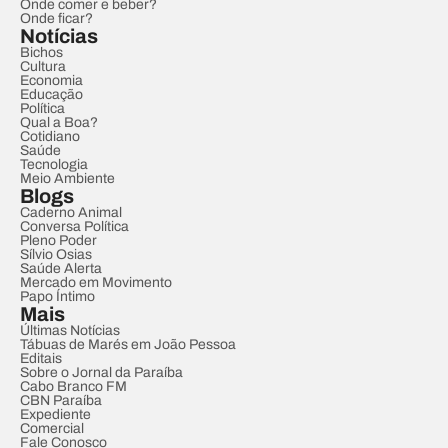
Onde comer e beber?
Onde ficar?
Notícias
Bichos
Cultura
Economia
Educação
Política
Qual a Boa?
Cotidiano
Saúde
Tecnologia
Meio Ambiente
Blogs
Caderno Animal
Conversa Política
Pleno Poder
Sílvio Osias
Saúde Alerta
Mercado em Movimento
Papo Íntimo
Mais
Últimas Notícias
Tábuas de Marés em João Pessoa
Editais
Sobre o Jornal da Paraíba
Cabo Branco FM
CBN Paraíba
Expediente
Comercial
Fale Conosco