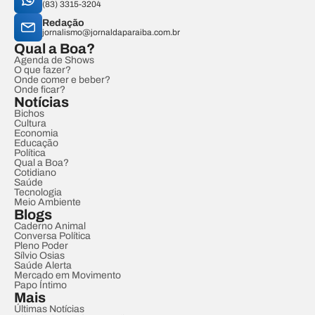
(83) 3315-3204
Redação
jornalismo@jornaldaparaiba.com.br
Qual a Boa?
Agenda de Shows
O que fazer?
Onde comer e beber?
Onde ficar?
Notícias
Bichos
Cultura
Economia
Educação
Política
Qual a Boa?
Cotidiano
Saúde
Tecnologia
Meio Ambiente
Blogs
Caderno Animal
Conversa Política
Pleno Poder
Sílvio Osias
Saúde Alerta
Mercado em Movimento
Papo Íntimo
Mais
Últimas Notícias