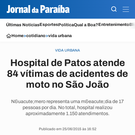
Esportes
Entretenimento
Bl
Últimas Notícias
Política
Qual a Boa?
Home
>
cotidiano
>
vida urbana
VIDA URBANA
Hospital de Patos atende
84 vítimas de acidentes de
moto no São João
N&uacute;mero representa uma m&eacute;dia de 17
pessoas por dia. No total, hospital realizou
aproximadamente 1.150 atendimentos.
Publicado em 25/06/2015 às 16:52