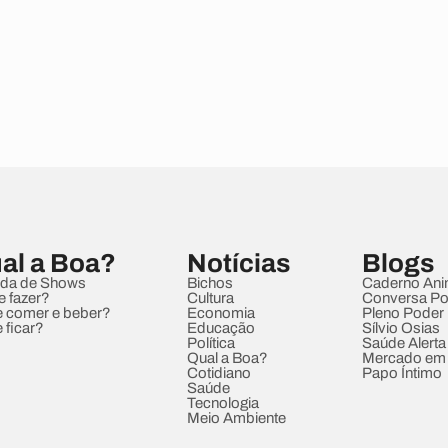
al a Boa?
Notícias
Blogs
da de Shows
Bichos
Caderno Ani
e fazer?
Cultura
Conversa Pol
 comer e beber?
Economia
Pleno Poder
 ficar?
Educação
Sílvio Osias
Política
Saúde Alerta
Qual a Boa?
Mercado em
Cotidiano
Papo Íntimo
Saúde
Tecnologia
Meio Ambiente