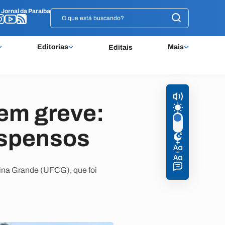
o
o
Jornal da Paraíba
Jornal da Paraíba
Editorias
Mais
Editais
em greve:
uspensos
ina Grande (UFCG), que foi