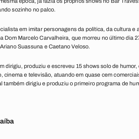
 mesma época, já fazia os próprios shows no Bar Travess
ndo sozinho no palco.
alista em imitar personagens da política, da cultura e a
a Dom Marcelo Carvalheira, que morreu no último dia 27.
 Ariano Suassuna e Caetano Veloso.
am dirigiu, produziu e escreveu 15 shows solo de humor,
, cinema e televisão, atuando em quase cem comerciais
ral também dirigiu e produziu o primeiro programa de h
raíba