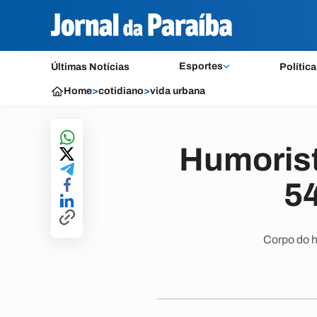
Esportes
Últimas Notícias
Política
Home
>
cotidiano
>
vida urbana
Humorist
5
Corpo do h