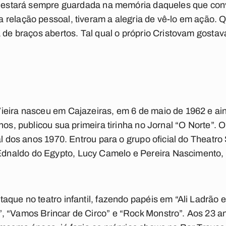
ia estará sempre guardada na memória daqueles que con
relação pessoal, tiveram a alegria de vê-lo em ação. 
a de braços abertos. Tal qual o próprio Cristovam gosta
ieira nasceu em Cajazeiras, em 6 de maio de 1962 e a
nos, publicou sua primeira tirinha no Jornal “O Norte”. O
nal dos anos 1970. Entrou para o grupo oficial do Theatr
naldo do Egypto, Lucy Camelo e Pereira Nascimento, 
aque no teatro infantil, fazendo papéis em “Ali Ladrão 
 “Vamos Brincar de Circo” e “Rock Monstro”. Aos 23 ano