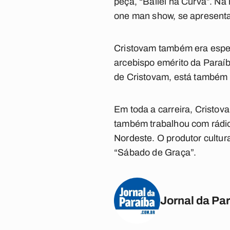
peça, “Bailei na Curva”. Na
one man show, se apresenta
Cristovam também era especi
arcebispo emérito da Paraíb
de Cristovam, está também
Em toda a carreira, Cristov
também trabalhou com rádio
Nordeste. O produtor cultu
“Sábado de Graça”.
Jornal da Pa