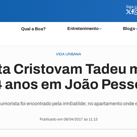
Siga 
Siga 
Entretenimento
Blogs
Qual a Boa?
VIDA URBANA
a Cristovam Tadeu 
4 anos em João Pess
umorista foi encontrado pela irm&atilde; no apartamento onde 
Publicado em 08/04/2017 às 11:13