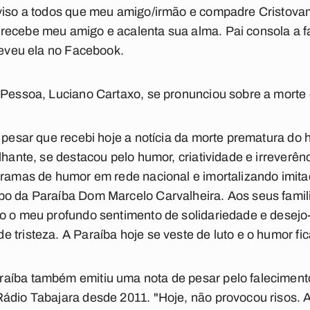
aviso a todos que meu amigo/irmão e compadre Cristov
recebe meu amigo e acalenta sua alma. Pai consola a fa
creveu ela no Facebook.
 Pessoa, Luciano Cartaxo, se pronunciou sobre a morte
e pesar que recebi hoje a notícia da morte prematura do
ilhante, se destacou pelo humor, criatividade e irrever
ogramas de humor em rede nacional e imortalizando imit
po da Paraíba Dom Marcelo Carvalheira. Aos seus famil
o o meu profundo sentimento de solidariedade e desejo-
 tristeza. A Paraíba hoje se veste de luto e o humor fic
aíba também emitiu uma nota de pesar pelo falecimento
Rádio Tabajara desde 2011. "Hoje, não provocou risos.