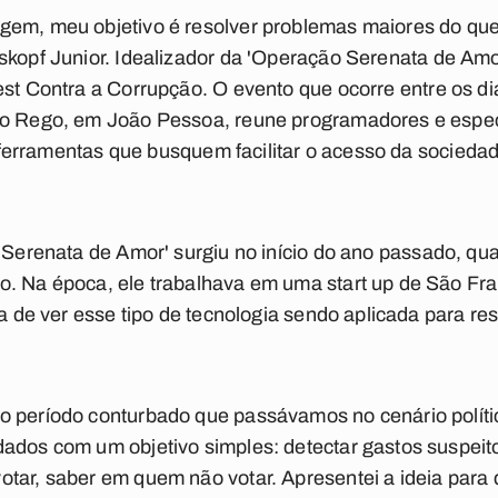
gem, meu objetivo é resolver problemas maiores do que
sskopf Junior
. Idealizador da '
Operação Serenata de Am
st Contra a Corrupção
. O evento que ocorre entre os d
do Rego, em João Pessoa, reune programadores e especi
ar ferramentas que busquem facilitar o acesso da socieda
Serenata de Amor
' surgiu no início do ano passado, q
o. Na época, ele trabalhava em uma start up de São Fr
ta de ver esse tipo de tecnologia sendo aplicada para r
o período conturbado que passávamos no cenário polític
dados com um objetivo simples: detectar gastos suspeit
otar, saber em quem não votar. Apresentei a ideia para