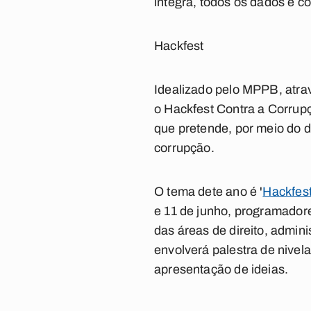
íntegra, todos os dados e 
Hackfest
Idealizado pelo
MPPB
, atr
o
Hackfest Contra a Corrup
que pretende, por meio do 
corrupção.
O tema dete ano é
'
Hackfest
e 11 de junho
, programadore
das áreas de direito, admini
envolverá palestra de nivel
apresentação de ideias.