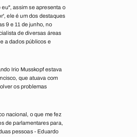
 eu", assim se apresenta o
or
', ele é um dos destaques
ias
9 e 11 de junho
, no
alista de diversas áreas
de a dados públicos e
uando
Irio Musskopf
estava
ancisco, que atuava com
esolver os problemas
o nacional, o que me fez
os de parlamentares para,
 duas pessoas - Eduardo