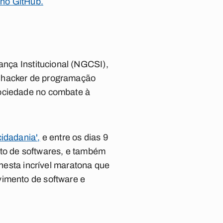
l no GitHub.
nça Institucional (NGCSI)
,
a hacker de programação
sociedade no combate à
cidadania'
,
e entre os dias
9
nto de softwares, e também
 nesta incrível maratona que
vimento de software e