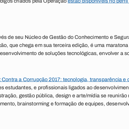
códigos criados pela Operação
estão disponíveis no perfi
avés de seu
Núcleo de Gestão do Conhecimento e Segura
ção
, que chega em sua terceira edição, é uma maraton
desenvolvimento de soluções tecnológicas, envolver a 
 Contra a Corrupção 2017: tecnologia, transparência e 
s estudantes, e profissionais ligados ao desenvolvime
stração, gestão pública, design e arte/mídia se reunirão
amento, brainstorming e formação de equipes, desenvol