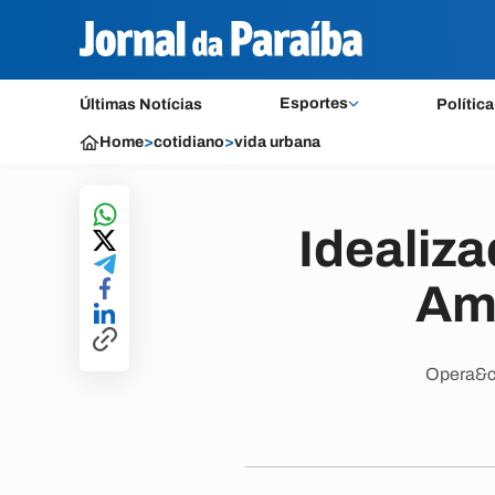
Esportes
Últimas Notícias
Política
Home
>
cotidiano
>
vida urbana
Idealiz
Amo
Opera&cc