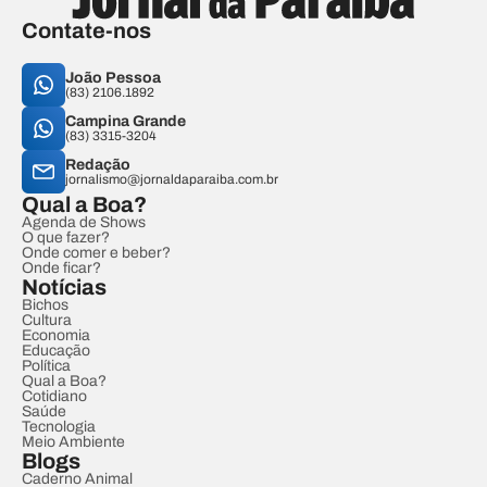
Contate-nos
João Pessoa
(83) 2106.1892
Campina Grande
(83) 3315-3204
Redação
jornalismo@jornaldaparaiba.com.br
Qual a Boa?
Agenda de Shows
O que fazer?
Onde comer e beber?
Onde ficar?
Notícias
Bichos
Cultura
Economia
Educação
Política
Qual a Boa?
Cotidiano
Saúde
Tecnologia
Meio Ambiente
Blogs
Caderno Animal