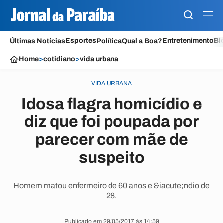
Esportes
Entretenimento
Bl
Últimas Notícias
Política
Qual a Boa?
Home
>
cotidiano
>
vida urbana
VIDA URBANA
Idosa flagra homicídio e
diz que foi poupada por
parecer com mãe de
suspeito
Homem matou enfermeiro de 60 anos e &iacute;ndio de
28.
Publicado em 29/05/2017 às 14:59