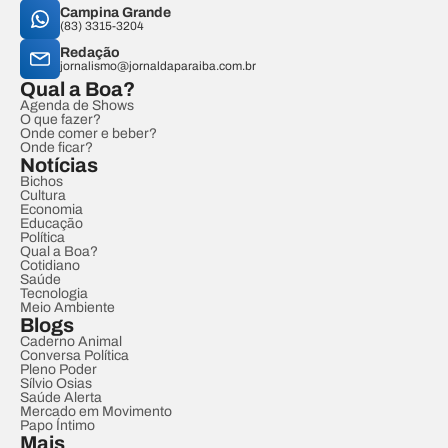
Campina Grande
(83) 3315-3204
Redação
jornalismo@jornaldaparaiba.com.br
Qual a Boa?
Agenda de Shows
O que fazer?
Onde comer e beber?
Onde ficar?
Notícias
Bichos
Cultura
Economia
Educação
Política
Qual a Boa?
Cotidiano
Saúde
Tecnologia
Meio Ambiente
Blogs
Caderno Animal
Conversa Política
Pleno Poder
Sílvio Osias
Saúde Alerta
Mercado em Movimento
Papo Íntimo
Mais