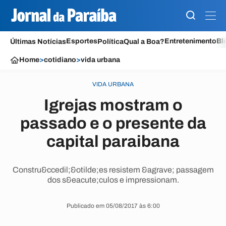
Esportes
Entretenimento
Bl
Últimas Notícias
Política
Qual a Boa?
Home
>
cotidiano
>
vida urbana
VIDA URBANA
Igrejas mostram o
passado e o presente da
capital paraibana
Constru&ccedil;&otilde;es resistem &agrave; passagem
dos s&eacute;culos e impressionam.
Publicado em 05/08/2017 às 6:00