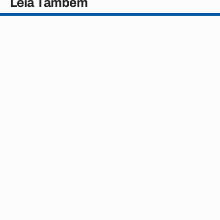
Leia Também