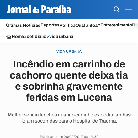
Esportes
Entretenimento
Bl
Últimas Notícias
Política
Qual a Boa?
Home
>
cotidiano
>
vida urbana
VIDA URBANA
Incêndio em carrinho de
cachorro quente deixa tia
e sobrinha gravemente
feridas em Lucena
Mulher vendia lanches quando carrinho explodiu; ambas
foram socorridas para o Hospital de Trauma.
Publicado em 28/02/2017 às 14:32