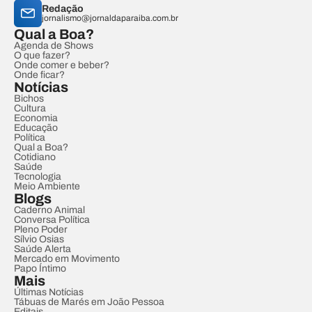
Redação
jornalismo@jornaldaparaiba.com.br
Qual a Boa?
Agenda de Shows
O que fazer?
Onde comer e beber?
Onde ficar?
Notícias
Bichos
Cultura
Economia
Educação
Política
Qual a Boa?
Cotidiano
Saúde
Tecnologia
Meio Ambiente
Blogs
Caderno Animal
Conversa Política
Pleno Poder
Sílvio Osias
Saúde Alerta
Mercado em Movimento
Papo Íntimo
Mais
Últimas Notícias
Tábuas de Marés em João Pessoa
Editais