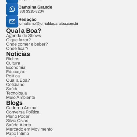
Campina Grande
(83) 3315-3204
Redação
jornalismo@jornaldaparaiba.com.br
Qual a Boa?
Agenda de Shows
O que fazer?
Onde comer e beber?
Onde ficar?
Notícias
Bichos
Cultura
Economia
Educação
Política
Qual a Boa?
Cotidiano
Saúde
Tecnologia
Meio Ambiente
Blogs
Caderno Animal
Conversa Política
Pleno Poder
Sílvio Osias
Saúde Alerta
Mercado em Movimento
Papo Íntimo