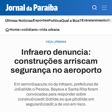
Esportes
Entretenimento
Bl
Últimas Notícias
Política
Qual a Boa?
Home
>
cotidiano
>
vida urbana
VIDA URBANA
Infraero denuncia:
construções arriscam
segurança no aeroporto
Em semin&aacute;rio da Infraero, prefeituras de
Jo&atilde;o Pessoa, Bayeux e Santa Rita foram
convocadas para responder sobre
constru&ccedil;&otilde;es que p&otilde;em
seguran&ccedil;a de voo em risco.