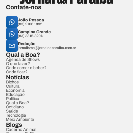
Contate-nos
João Pessoa
(83) 2106.1892
Campina Grande
(83) 3315-3204
Redação
jornalismo@jornaldaparaiba.com.br
Qual a Boa?
Agenda de Shows
O que fazer?
Onde comer e beber?
Onde ficar?
Notícias
Bichos
Cultura
Economia
Educação
Política
Qual a Boa?
Cotidiano
Saúde
Tecnologia
Meio Ambiente
Blogs
Caderno Animal