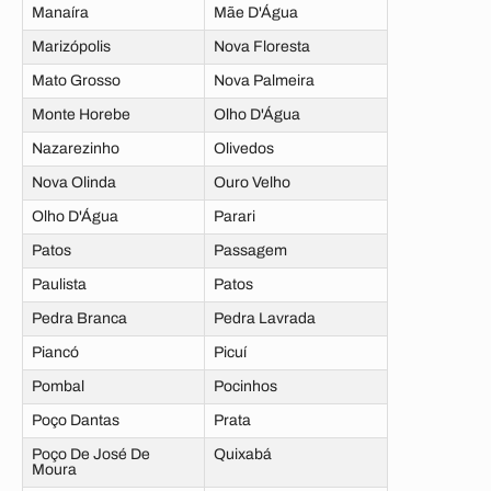
Manaíra
Mãe D'Água
Marizópolis
Nova Floresta
Mato Grosso
Nova Palmeira
Monte Horebe
Olho D'Água
Nazarezinho
Olivedos
Nova Olinda
Ouro Velho
Olho D'Água
Parari
Patos
Passagem
Paulista
Patos
Pedra Branca
Pedra Lavrada
Piancó
Picuí
Pombal
Pocinhos
Poço Dantas
Prata
Poço De José De
Quixabá
Moura