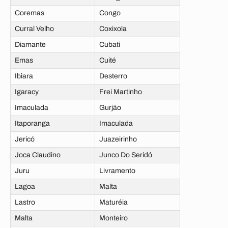
Coremas
Congo
Curral Velho
Coxixola
Diamante
Cubati
Emas
Cuité
Ibiara
Desterro
Igaracy
Frei Martinho
Imaculada
Gurjão
Itaporanga
Imaculada
Jericó
Juazeirinho
Joca Claudino
Junco Do Seridó
Juru
Livramento
Lagoa
Malta
Lastro
Maturéia
Malta
Monteiro