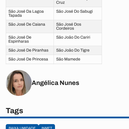
Cruz
São José Da Lagoa
São José Do Sabugi
Tapada
São José De Caiana
São José Dos
Cordeiros
São José De
São João Do Cariri
Espinharas
São José De Piranhas
São João Do Tigre
São José De Princesa
São Mamede
São José Do Brejo Do
São Sebastião Do
Cruz
Umbuzeiro
São João Do Rio Do
São Vicente Do Seridó
Angélica Nunes
Peixe
Tavares
Taperoá
Triunfo
Teixeira
Tags
Uiraúna
Tenório
Vieirópolis
Várzea
BAIXA UMIDADE
INMET