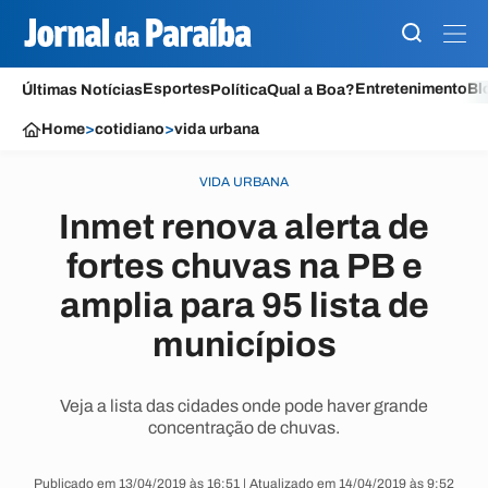
Esportes
Entretenimento
Bl
Últimas Notícias
Política
Qual a Boa?
Home
>
cotidiano
>
vida urbana
VIDA URBANA
Inmet renova alerta de
fortes chuvas na PB e
amplia para 95 lista de
municípios
Veja a lista das cidades onde pode haver grande
concentração de chuvas.
Publicado em 13/04/2019 às 16:51 | Atualizado em 14/04/2019 às 9:52