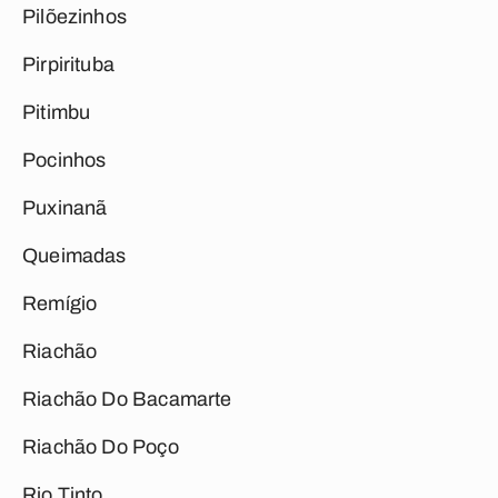
Pilõezinhos
Pirpirituba
Pitimbu
Pocinhos
Puxinanã
Queimadas
Remígio
Riachão
Riachão Do Bacamarte
Riachão Do Poço
Rio Tinto