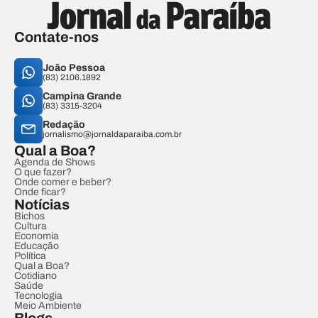
Contate-nos
João Pessoa
(83) 2106.1892
Campina Grande
(83) 3315-3204
Redação
jornalismo@jornaldaparaiba.com.br
Qual a Boa?
Agenda de Shows
O que fazer?
Onde comer e beber?
Onde ficar?
Notícias
Bichos
Cultura
Economia
Educação
Política
Qual a Boa?
Cotidiano
Saúde
Tecnologia
Meio Ambiente