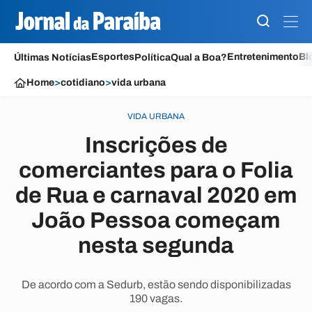
Esportes
Entretenimento
Bl
Últimas Notícias
Política
Qual a Boa?
Home
>
cotidiano
>
vida urbana
VIDA URBANA
Inscrições de
comerciantes para o Folia
de Rua e carnaval 2020 em
João Pessoa começam
nesta segunda
De acordo com a Sedurb, estão sendo disponibilizadas
190 vagas.