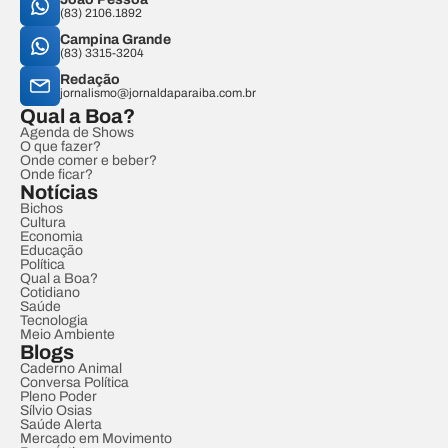
(83) 2106.1892
Campina Grande
(83) 3315-3204
Redação
jornalismo@jornaldaparaiba.com.br
Qual a Boa?
Agenda de Shows
O que fazer?
Onde comer e beber?
Onde ficar?
Notícias
Bichos
Cultura
Economia
Educação
Política
Qual a Boa?
Cotidiano
Saúde
Tecnologia
Meio Ambiente
Blogs
Caderno Animal
Conversa Política
Pleno Poder
Sílvio Osias
Saúde Alerta
Mercado em Movimento