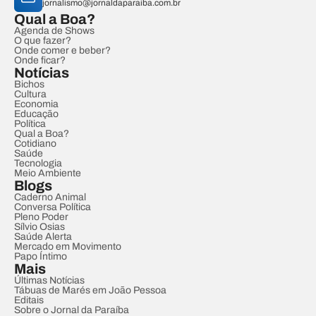
jornalismo@jornaldaparaiba.com.br
Qual a Boa?
Agenda de Shows
O que fazer?
Onde comer e beber?
Onde ficar?
Notícias
Bichos
Cultura
Economia
Educação
Política
Qual a Boa?
Cotidiano
Saúde
Tecnologia
Meio Ambiente
Blogs
Caderno Animal
Conversa Política
Pleno Poder
Sílvio Osias
Saúde Alerta
Mercado em Movimento
Papo Íntimo
Mais
Últimas Notícias
Tábuas de Marés em João Pessoa
Editais
Sobre o Jornal da Paraíba