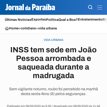
Esportes
Entretenimento
Bl
Últimas Notícias
Política
Qual a Boa?
Home
>
cotidiano
>
vida urbana
VIDA URBANA
INSS tem sede em João
Pessoa arrombada e
saqueada durante a
madrugada
Sem vigilante noturno, roubo foi percebido na manhã
desta sexta-feira (8) pelos seguranças.
Publicado em 08/05/2020 às 9:55 | Atualizado em 08/05/2020 às 11:46