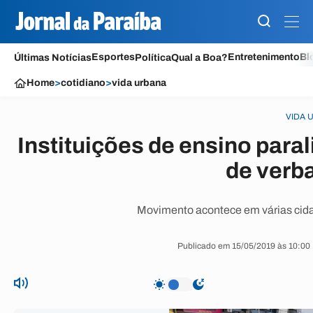
Esportes
Entretenimento
Bl
Últimas Notícias
Política
Qual a Boa?
Home
>
cotidiano
>
vida urbana
VIDA 
Instituições de ensino para
de verb
Movimento acontece em várias cida
Publicado em 15/05/2019 às 10:00 