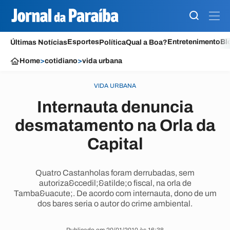
Esportes
Entretenimento
Bl
Últimas Notícias
Política
Qual a Boa?
Home
>
cotidiano
>
vida urbana
VIDA URBANA
Internauta denuncia
desmatamento na Orla da
Capital
Quatro Castanholas foram derrubadas, sem
autoriza&ccedil;&atilde;o fiscal, na orla de
Tamba&uacute;. De acordo com internauta, dono de um
dos bares seria o autor do crime ambiental.