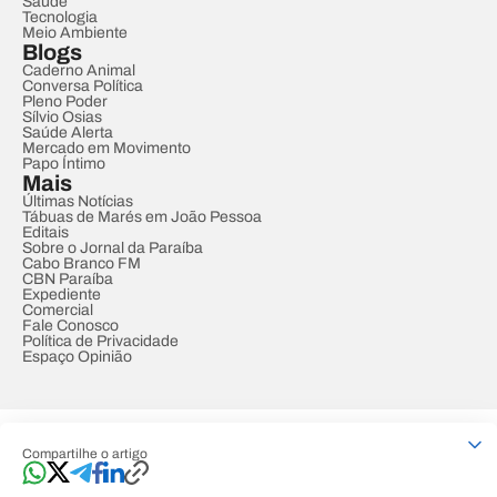
Saúde
Tecnologia
Meio Ambiente
Blogs
Caderno Animal
Conversa Política
Pleno Poder
Sílvio Osias
Saúde Alerta
Mercado em Movimento
Papo Íntimo
Mais
Últimas Notícias
Tábuas de Marés em João Pessoa
Editais
Sobre o Jornal da Paraíba
Cabo Branco FM
CBN Paraíba
Expediente
Comercial
Fale Conosco
Política de Privacidade
Espaço Opinião
© REDE PARAÍBA DE COMUNICAÇÃO
Compartilhe o artigo
Developed by
Designed by