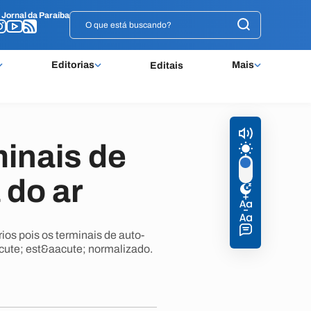
o
o
Jornal da Paraíba
Jornal da Paraíba
Editorias
Mais
Editais
minais de
 do ar
os pois os terminais de auto-
cute; est&aacute; normalizado.