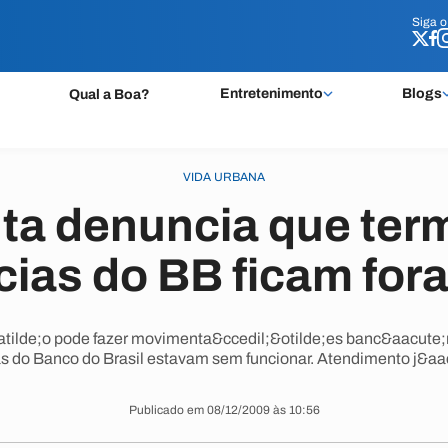
Siga 
Siga 
Entretenimento
Blogs
Qual a Boa?
VIDA URBANA
ta denuncia que ter
ias do BB ficam fora
tilde;o pode fazer movimenta&ccedil;&otilde;es banc&aacute;ri
s do Banco do Brasil estavam sem funcionar. Atendimento j&aa
Publicado em 08/12/2009 às 10:56