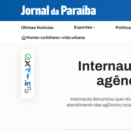
Esportes
Últimas Notícias
Política
Home
>
cotidiano
>
vida urbana
Internau
agênc
Internauta denunciou que n&a
atendimento das ag&ecirc;ncia