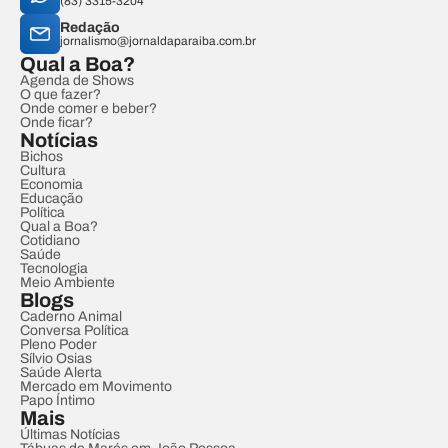
(83) 3315-3204
Redação
jornalismo@jornaldaparaiba.com.br
Qual a Boa?
Agenda de Shows
O que fazer?
Onde comer e beber?
Onde ficar?
Notícias
Bichos
Cultura
Economia
Educação
Política
Qual a Boa?
Cotidiano
Saúde
Tecnologia
Meio Ambiente
Blogs
Caderno Animal
Conversa Política
Pleno Poder
Sílvio Osias
Saúde Alerta
Mercado em Movimento
Papo Íntimo
Mais
Últimas Notícias