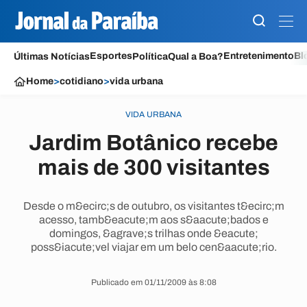
Esportes
Entretenimento
Bl
Últimas Notícias
Política
Qual a Boa?
Home
>
cotidiano
>
vida urbana
VIDA URBANA
Jardim Botânico recebe
mais de 300 visitantes
Desde o m&ecirc;s de outubro, os visitantes t&ecirc;m
acesso, tamb&eacute;m aos s&aacute;bados e
domingos, &agrave;s trilhas onde &eacute;
poss&iacute;vel viajar em um belo cen&aacute;rio.
Publicado em 01/11/2009 às 8:08