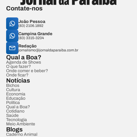
Contate-nos
João Pessoa
(83) 2106.1892
Campina Grande
(83) 3315-3204
Redação
jornalismo@jornaldaparaiba.com.br
Qual a Boa?
Agenda de Shows
O que fazer?
Onde comer e beber?
Onde ficar?
Notícias
Bichos
Cultura
Economia
Educação
Política
Qual a Boa?
Cotidiano
Saúde
Tecnologia
Meio Ambiente
Blogs
Caderno Animal