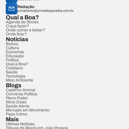
Redação
jornalismo@jornaldaparaiba.com.br
Qual a Boa?
Agenda de Shows
O que fazer?
Onde comer e beber?
Onde ficar?
Notícias
Bichos
Cultura
Economia
Educação
Política
Qual a Boa?
Cotidiano
Saúde
Tecnologia
Meio Ambiente
Blogs
Caderno Animal
Conversa Política
Pleno Poder
Sílvio Osias
Saúde Alerta
Mercado em Movimento
Papo Íntimo
Mais
Últimas Notícias
Tábuas de Marés em João Pessoa