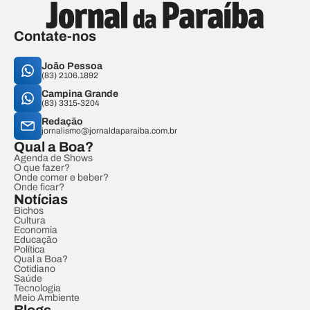
Contate-nos
João Pessoa
(83) 2106.1892
Campina Grande
(83) 3315-3204
Redação
jornalismo@jornaldaparaiba.com.br
Qual a Boa?
Agenda de Shows
O que fazer?
Onde comer e beber?
Onde ficar?
Notícias
Bichos
Cultura
Economia
Educação
Política
Qual a Boa?
Cotidiano
Saúde
Tecnologia
Meio Ambiente