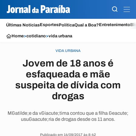
Esportes
Entretenimento
Bl
Últimas Notícias
Política
Qual a Boa?
Home
>
cotidiano
>
vida urbana
VIDA URBANA
Jovem de 18 anos é
esfaqueada e mãe
suspeita de dívida com
drogas
M&atilde;e da v&iacute;tima contou que a filha &eacute;
usu&aacute;ria de drogas desde os 11 anos.
Publicado em 14/09/2017 às 8:42