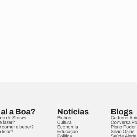
al a Boa?
Notícias
Blogs
da de Shows
Bichos
Caderno Ani
e fazer?
Cultura
Conversa Pol
 comer e beber?
Economia
Pleno Poder
 ficar?
Educação
Sílvio Osias
Política
Saúde Alerta