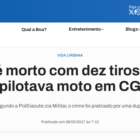
Siga 
Siga 
Entretenimento
Blogs
Qual a Boa?
VIDA URBANA
 morto com dez tiro
pilotava moto em C
gundo a Pol&iacute;cia Militar, o crime foi praticado por uma dup
Publicado em 08/02/2017 às 7:13