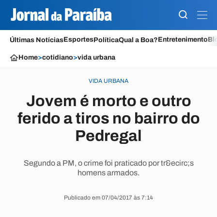
Esportes
Entretenimento
Bl
Últimas Notícias
Política
Qual a Boa?
Home
>
cotidiano
>
vida urbana
VIDA URBANA
Jovem é morto e outro
ferido a tiros no bairro do
Pedregal
Segundo a PM, o crime foi praticado por tr&ecirc;s
homens armados.
Publicado em 07/04/2017 às 7:14