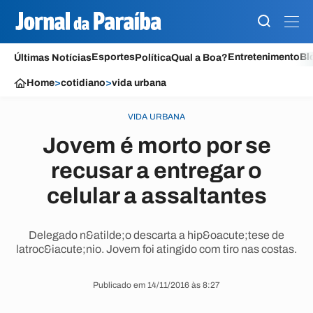
Esportes
Entretenimento
Bl
Últimas Notícias
Política
Qual a Boa?
Home
>
cotidiano
>
vida urbana
VIDA URBANA
Jovem é morto por se
recusar a entregar o
celular a assaltantes
Delegado n&atilde;o descarta a hip&oacute;tese de
latroc&iacute;nio. Jovem foi atingido com tiro nas costas.
Publicado em 14/11/2016 às 8:27