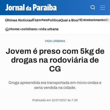
Esportes
Entretenimento
Bl
Últimas Notícias
Política
Qual a Boa?
Home
>
cotidiano
>
vida urbana
VIDA URBANA
Jovem é preso com 5kg de
drogas na rodoviária de
CG
Droga apreendida era transportada em micro-ondas e
seria vendida na cidade.
Publicado em 12/07/2017 às 7:20