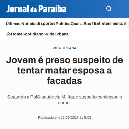
Esportes
Entretenimento
Bl
Últimas Notícias
Política
Qual a Boa?
Home
>
cotidiano
>
vida urbana
VIDA URBANA
Jovem é preso suspeito de
tentar matar esposa a
facadas
Segundo a Pol&iacute;cia Militar, o suspeito confessou o
crime.
Publicado em 05/05/2017 às 9:09