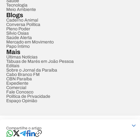
Saúde
Tecnologia
Meio Ambiente
Blogs
Caderno Animal
Conversa Política
Pleno Poder
Sílvio Osias
Saúde Alerta
Mercado em Movimento
Papo Íntimo
Mais
Últimas Notícias
Tábuas de Marés em João Pessoa
Editais
Sobre o Jornal da Paraíba
Cabo Branco FM
CBN Paraíba
Expediente
Comercial
Fale Conosco
Política de Privacidade
Espaço Opinião
© REDE PARAÍBA DE COMUNICAÇÃO
Compartilhe o artigo
Developed by
Designed by